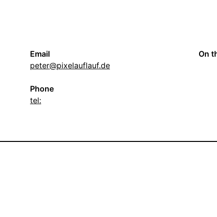
Email
On t
peter@pixelauflauf.de
Phone
tel: